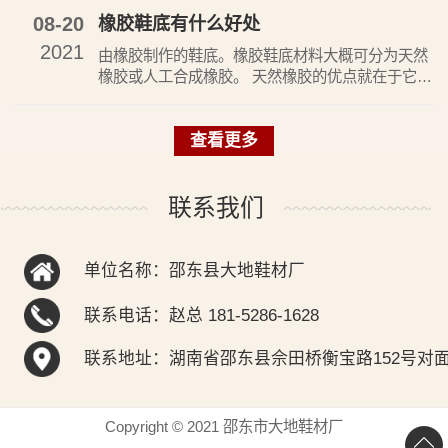
涤、成型、干燥即得天然橡胶。合成橡胶是由人工
08-20
橡胶鞋底有什么好处
合成方法而制得的，采用不同的原料（单体）可以
2021
合成出不同种类的橡胶。
由橡胶制作的鞋底。橡胶鞋底材料大概可分为天然
橡胶或人工合成橡胶。 天然橡胶的优点就在于它非
常的柔软，弹性较佳，能适和于各种运动。但是缺
点也是很明显的那就是很不耐磨。室内运动鞋多用
查看更多
天然橡胶
联系我们
单位名称：邵东县大地鞋材厂
联系电话：赵总 181-5286-1628
联系地址：湖南省邵东县佘田桥衡宝路152号对
Copyright © 2021 邵东市大地鞋材厂